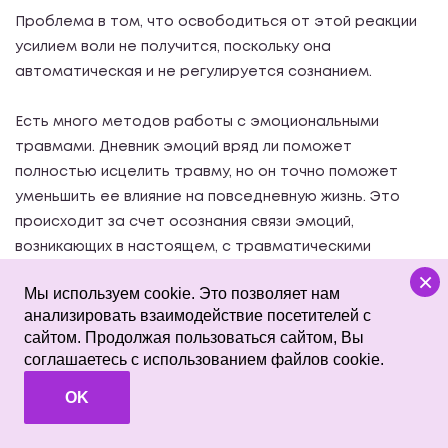
Проблема в том, что освободиться от этой реакции
усилием воли не получится, поскольку она
автоматическая и не регулируется сознанием.
Есть много методов работы с эмоциональными
травмами. Дневник эмоций вряд ли поможет
полностью исцелить травму, но он точно поможет
уменьшить ее влияние на повседневную жизнь. Это
происходит за счет осознания связи эмоций,
возникающих в настоящем, с травматическими
переживаниями, оставшимися в прошлом.
×
Мы используем cookie. Это позволяет нам
анализировать взаимодействие посетителей с
Как и все варианты ведения дневника эмоций, этот
сайтом. Продолжая пользоваться сайтом, Вы
вариант предполагает ежедневную работу. Если Вы
соглашаетесь с использованием файлов cookie.
единожды осознали связь эмоций в настоящем с
OK
событиями прошлого, это может ничего не поменять.
Перемены происходят в результате регулярной
работы над осознанием собственных реакций и