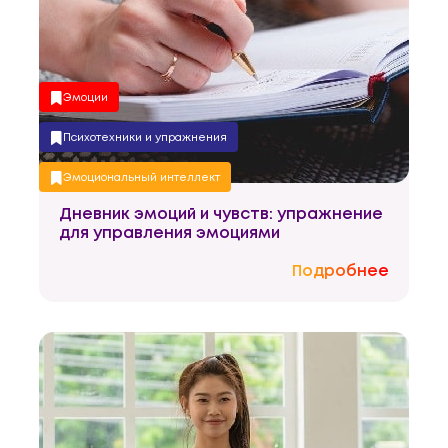
Эмоции
Психотехники и упражнения
Эмоциональный интеллект
Дневник эмоций и чувств: упражнение
Управление собой
для управления эмоциями
Избранное
Подробнее