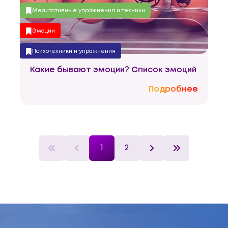
Медитативные упражнения и техники
Эмоции
Психотехники и упражнения
Какие бывают эмоции? Список эмоций
Эмоциональный интеллект
Подробнее
1
2