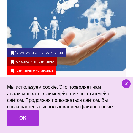
Психотехники и упражнения
Как мыслить позитивно
Позитивные установки
×
Как правильно загадать
Мы используем cookie. Это позволяет нам
желание, чтобы оно сбылось
анализировать взаимодействие посетителей с
сайтом. Продолжая пользоваться сайтом, Вы
Подробнее
соглашаетесь с использованием файлов cookie.
OK