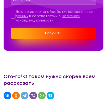
Персональные данные
*
Даю согласие на обработку
персональных
данных
в соответствии с
Политикой
конфиденциальности
Получить!
Ого-го! О таком нужно скорее всем
рассказать