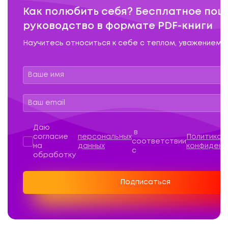
Как полюбить себя? Бесплатное пош
руководство в формате PDF-книги
Научитесь относиться к себе с теплом, уважением 
Персональные данные
*
Даю
в
согласие
персональных
Политикой
соответствии
на
данных
конфиденц
с
обработку
Подписаться