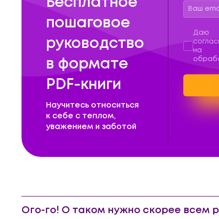
Бесплатное
пошаговое
Перс
Даю
руководство
соглас
на
обраб
в формате
PDF-книги
Научитесь относиться
к себе с теплом,
уважением и заботой
Ого-го! О таком нужно скорее всем 