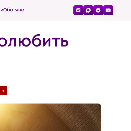
ии
Обо мне
полюбить
ка