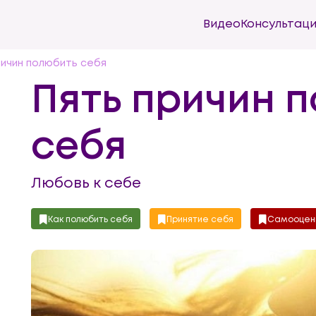
Видео
Консультац
ричин полюбить себя
Пять причин 
себя
Любовь к себе
Как полюбить себя
Принятие себя
Самооцен