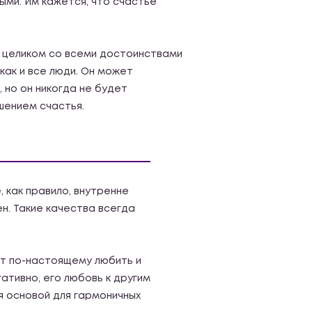
ыми. Им кажется, что счастье
я целиком со всеми достоинствами
как и все люди. Он может
 но он никогда не будет
шением счастья.
 как правило, внутренне
ен. Такие качества всегда
ет по-настоящему любить и
гативно, его любовь к другим
 основой для гармоничных